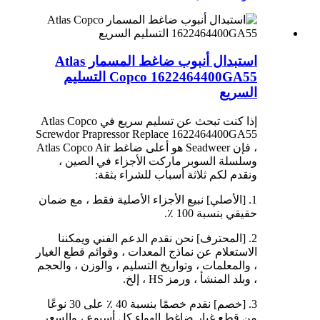
استبدال أنبوب ضاغط المسمار Atlas
Copco 1622464400GA55 التسليم
السريع
إذا كنت تبحث عن تسليم سريع في Atlas Copco
Screwdor Prapressor Replace 1622464400GA55
، فإن Seadweer هو أعلى ضاغط Atlas Copco Air
وسلسلة السوبر ماركت الأجزاء في الصين ،
ونقدم لكم ثلاثة أسباب للشراء بثقة:
1. [الأصلي] نبيع الأجزاء الأصلية فقط ، مع ضمان
حقيقي بنسبة 100 ٪.
2. [المحترف] نحن نقدم الدعم الفني ويمكننا
الاستعلام عن نماذج المعدات ، وقوائم قطع الغيار
، والمعلمات ، وتواريخ التسليم ، والوزن ، والحجم
، وبلد المنشأ ، ورمز HS ، إلخ.
3. [خصم] نقدم خصمًا بنسبة 40 ٪ على 30 نوعًا
من قطع غيار ضاغط الهواء كل أسبوع ، والسعر