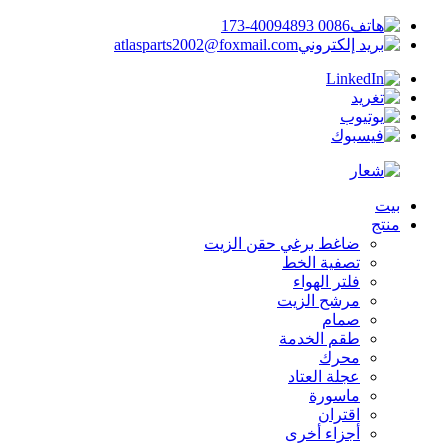
0086 173-40094893
atlasparts2002@foxmail.com
بيت
منتج
ضاغط برغي حقن الزيت
تصفية الخط
فلتر الهواء
مرشح الزيت
صمام
طقم الخدمة
محرك
عجلة العتاد
ماسورة
اقتران
أجزاء أخرى