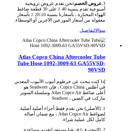
3.
عروض الخصم:
نحن نقدم عروض ترويجية
أسبوعية تقدم بنسبة 40 ٪ على 30 قطعة ضاغط
الهواء المختارة ، بأسعارنا بنسبة 10-20 ٪ بأسعار
معقولة من أسعار الموزعين الآخرين أو الوسطاء.
سؤال
التفاصيل
Atlas Copco China Aftercooler Tube
Tube Hose 1092-3009-63 GA55VSD-
90VSD
إذا كنت تبحث عن خرطوم أنبوب الأنبوب المعدني
في أطلس Copco China ، فإن Seadweer هو
أعلى ضاغط Atlas Copco Air وسلسلة السوبر
ماركت في الصين ، Seadwer
1. [الأصلي] نحن نقدم فقط أجزاء أصلية أصلية
لضواغط Atlas Copco Air ، مع ضمان أصالة
كامل لكل عملية شراء.
2. [المحترف] فريقنا مستعد لتقديم مساعدة