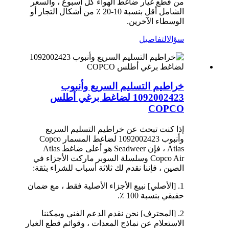
من قطع غيار ضاغط الهواء كل أسبوع ، والسعر
الشامل أقل بنسبة 10-20 ٪ من أشكال التجار أو
الوسطاء الآخرين.
سؤال
التفاصيل
خراطيم التسليم السريع وأنبوب
1092002423 لضاغط برغي أطلس
COPCO
إذا كنت تبحث عن خراطيم التسليم السريع
وأنبوب 1092002423 لضاغط المسمار Copco
Atlas ، فإن Seadweer هو أعلى ضاغط Atlas
Copco Air وسلسلة السوبر ماركت الأجزاء في
الصين ، فإننا نقدم لك ثلاثة أسباب للشراء بثقة:
1. [الأصلي] نبيع الأجزاء الأصلية فقط ، مع ضمان
حقيقي بنسبة 100 ٪.
2. [المحترف] نحن نقدم الدعم الفني ويمكننا
الاستعلام عن نماذج المعدات ، وقوائم قطع الغيار