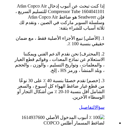
إذا كنت تبحث عن أنبوب إدخال Atlas Copco Air
Compressor Tube 1604041101 للتسليم السريع ،
فإن Seadweer هو ضاغط Atlas Copco Air
وسلسلة السوبر ماركت في الصين ، ونقدم لك
ثلاثة أسباب للشراء بثقة:
1. [الأصلي] نبيع الأجزاء الأصلية فقط ، مع ضمان
حقيقي بنسبة 100 ٪.
2. [المحترف] نحن نقدم الدعم الفني ويمكننا
الاستعلام عن نماذج المعدات ، وقوائم قطع الغيار
، والمعلمات ، وتواريخ التسليم ، والوزن ، والحجم
، وبلد المنشأ ، ورمز HS ، إلخ.
3. [خصم] نقدم خصمًا بنسبة 40 ٪ على 30 نوعًا
من قطع غيار ضاغط الهواء كل أسبوع ، والسعر
الشامل أقل بنسبة 10-20 ٪ من أشكال التجار أو
الوسطاء الآخرين.
سؤال
التفاصيل