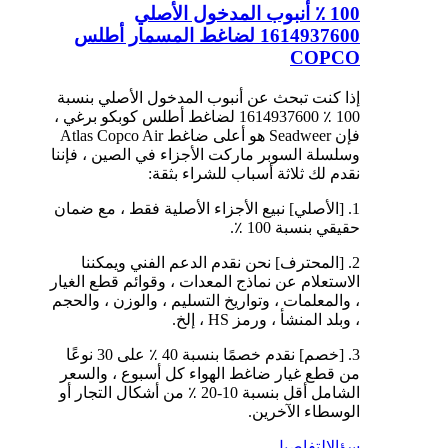
100 ٪ أنبوب المدخول الأصلي
1614937600 لضاغط المسمار أطلس
COPCO
إذا كنت تبحث عن أنبوب المدخول الأصلي بنسبة
100 ٪ 1614937600 لضاغط أطلس كوبكو برغي ،
فإن Seadweer هو أعلى ضاغط Atlas Copco Air
وسلسلة السوبر ماركت الأجزاء في الصين ، فإننا
نقدم لك ثلاثة أسباب للشراء بثقة:
1. [الأصلي] نبيع الأجزاء الأصلية فقط ، مع ضمان
حقيقي بنسبة 100 ٪.
2. [المحترف] نحن نقدم الدعم الفني ويمكننا
الاستعلام عن نماذج المعدات ، وقوائم قطع الغيار
، والمعلمات ، وتواريخ التسليم ، والوزن ، والحجم
، وبلد المنشأ ، ورمز HS ، إلخ.
3. [خصم] نقدم خصمًا بنسبة 40 ٪ على 30 نوعًا
من قطع غيار ضاغط الهواء كل أسبوع ، والسعر
الشامل أقل بنسبة 10-20 ٪ من أشكال التجار أو
الوسطاء الآخرين.
سؤال
التفاصيل