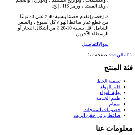
، والمعلمات ، وتواريخ التسليم ، والوزن ، والحجم
، وبلد المنشأ ، ورمز HS ، إلخ.
3. [خصم] نقدم خصمًا بنسبة 40 ٪ على 30 نوعًا
من قطع غيار ضاغط الهواء كل أسبوع ، والسعر
الشامل أقل بنسبة 10-20 ٪ من أشكال التجار أو
الوسطاء الآخرين.
سؤال
التفاصيل
2
1
التالي>
>>
صفحة 1/2
فئة المنتج
تصفية الخط
فلتر الهواء
نهاية الهواء
طقم الخدمة
صمام
خصومات المنتجات
ضاغط برغي حقن الزيت
معلومات عنا