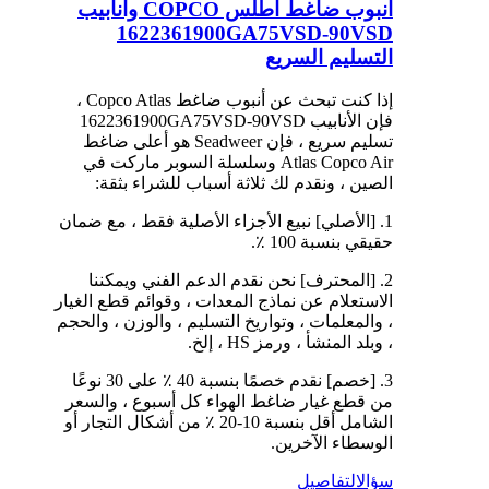
أنبوب ضاغط أطلس COPCO وأنابيب
1622361900GA75VSD-90VSD
التسليم السريع
إذا كنت تبحث عن أنبوب ضاغط Copco Atlas ،
فإن الأنابيب 1622361900GA75VSD-90VSD
تسليم سريع ، فإن Seadweer هو أعلى ضاغط
Atlas Copco Air وسلسلة السوبر ماركت في
الصين ، ونقدم لك ثلاثة أسباب للشراء بثقة:
1. [الأصلي] نبيع الأجزاء الأصلية فقط ، مع ضمان
حقيقي بنسبة 100 ٪.
2. [المحترف] نحن نقدم الدعم الفني ويمكننا
الاستعلام عن نماذج المعدات ، وقوائم قطع الغيار
، والمعلمات ، وتواريخ التسليم ، والوزن ، والحجم
، وبلد المنشأ ، ورمز HS ، إلخ.
3. [خصم] نقدم خصمًا بنسبة 40 ٪ على 30 نوعًا
من قطع غيار ضاغط الهواء كل أسبوع ، والسعر
الشامل أقل بنسبة 10-20 ٪ من أشكال التجار أو
الوسطاء الآخرين.
سؤال
التفاصيل