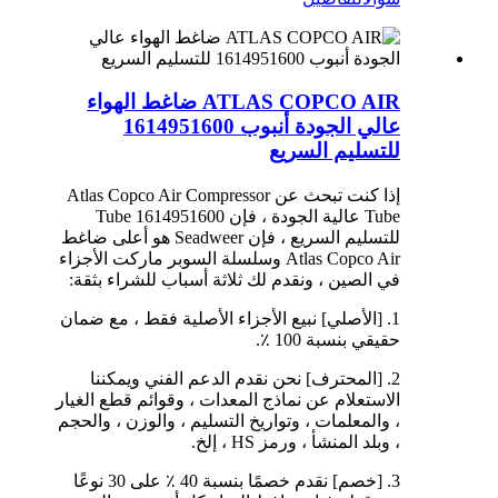
ATLAS COPCO AIR ضاغط الهواء
عالي الجودة أنبوب 1614951600
للتسليم السريع
إذا كنت تبحث عن Atlas Copco Air Compressor
Tube عالية الجودة ، فإن Tube 1614951600
للتسليم السريع ، فإن Seadweer هو أعلى ضاغط
Atlas Copco Air وسلسلة السوبر ماركت الأجزاء
في الصين ، ونقدم لك ثلاثة أسباب للشراء بثقة:
1. [الأصلي] نبيع الأجزاء الأصلية فقط ، مع ضمان
حقيقي بنسبة 100 ٪.
2. [المحترف] نحن نقدم الدعم الفني ويمكننا
الاستعلام عن نماذج المعدات ، وقوائم قطع الغيار
، والمعلمات ، وتواريخ التسليم ، والوزن ، والحجم
، وبلد المنشأ ، ورمز HS ، إلخ.
3. [خصم] نقدم خصمًا بنسبة 40 ٪ على 30 نوعًا