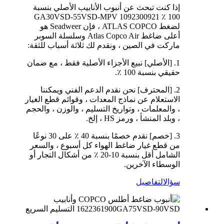
إذا كنت تبحث عن أنبوب الأنابيب الأصلي بنسبة
100 ٪ 1092300921 GA30VSD-55VSD-MPV
لضغط ATLAS COPCO ، فإن Seadweer هو
أعلى ضاغط Atlas Copco Air وسلسلة السوبر
ماركت في الصين ، ونقدم لك ثلاثة أسباب للثقة:
1. [الأصلي] نبيع الأجزاء الأصلية فقط ، مع ضمان
حقيقي بنسبة 100 ٪.
2. [المحترف] نحن نقدم الدعم الفني ويمكننا
الاستعلام عن نماذج المعدات ، وقوائم قطع الغيار
، والمعلمات ، وتواريخ التسليم ، والوزن ، والحجم
، وبلد المنشأ ، ورمز HS ، إلخ.
3. [خصم] نقدم خصمًا بنسبة 40 ٪ على 30 نوعًا
من قطع غيار ضاغط الهواء كل أسبوع ، والسعر
الشامل أقل بنسبة 10-20 ٪ من أشكال التجار أو
الوسطاء الآخرين.
سؤال
التفاصيل