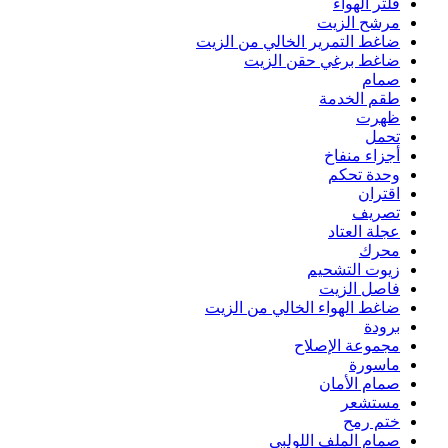
فلتر الهواء
مرشح الزيت
ضاغط التمرير الخالي من الزيت
ضاغط برغي حقن الزيت
صمام
طقم الخدمة
ظهرت
تحمل
أجزاء منفاخ
وحدة تحكم
اقتران
تصريف
عجلة العتاد
محرك
زيوت التشحيم
فاصل الزيت
ضاغط الهواء الخالي من الزيت
برودة
مجموعة الإصلاح
ماسورة
صمام الأمان
مستشعر
ختم رمح
صمام الملف اللولبي