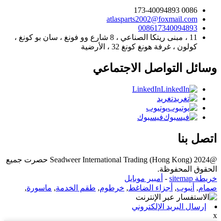
0086 173-40094893
atlasparts2002@foxmail.com
008617340094893
11 ، مبنى ريتكا الصناعي ، 8 شارع وو فونغ ، سان بو كونغ ،
كولون ، غرفة هونغ كونغ 32 ، الأرضية
وسائل التواصل الاجتماعي
LinkedIn
تغريد
يوتيوب
فيسبوك
اتصل بنا
@2024 Seadweer International Trading (Hong Kong) حصرت جميع
الحقوق المحفوظة.
خريطة sitemap
-
أمبير موبايل
صمام
,
أنبوب
,
أجزاء الضاغط
,
خرطوم
,
طقم الخدمة
,
ماسورة
,
إرسال البريد الإلكتروني
x