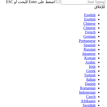
اضغط على Enter للبحث أو ESC
للإغلاق
English
English
Chinese
Chinese
French
German
Portuguese
Spanish
Russian
Japanese
Korean
Arabic
Irish
Greek
Turkish
Italian
Danish
Romanian
Indonesian
Czech
Afrikaans
Swedish