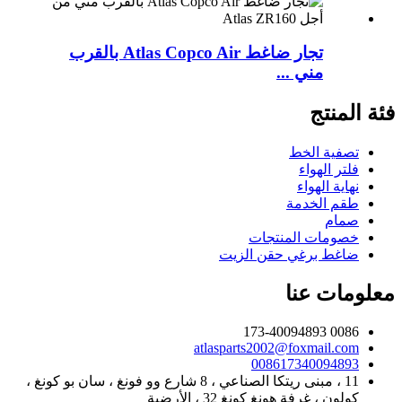
تجار ضاغط Atlas Copco Air بالقرب
مني ...
فئة المنتج
تصفية الخط
فلتر الهواء
نهاية الهواء
طقم الخدمة
صمام
خصومات المنتجات
ضاغط برغي حقن الزيت
معلومات عنا
0086 173-40094893
atlasparts2002@foxmail.com
008617340094893
11 ، مبنى ريتكا الصناعي ، 8 شارع وو فونغ ، سان بو كونغ ،
كولون ، غرفة هونغ كونغ 32 ، الأرضية