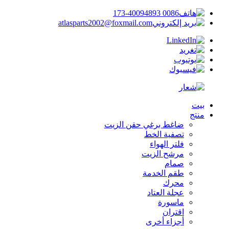
0086 173-40094893
atlasparts2002@foxmail.com
بيت
منتج
ضاغط برغي حقن الزيت
تصفية الخط
فلتر الهواء
مرشح الزيت
صمام
طقم الخدمة
محرك
عجلة العتاد
ماسورة
اقتران
أجزاء أخرى