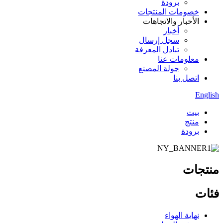
برودة
خصومات المنتجات
الأخبار والاتجاهات
أخبار
سجل إرسال
تبادل المعرفة
معلومات عنا
جولة المصنع
اتصل بنا
English
بيت
منتج
برودة
منتجات
فئات
نهاية الهواء