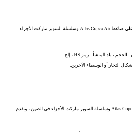
إذا كنت تبحث عن ضاغط Atlas Copco Air Compressor ببرودة عالية الجودة 1614-8663-08 للتسليم السريع ، فإن Seadweer هو أعلى ضاغط Atlas Copco Air وسلسلة السوبر ماركت الأجزاء
إذا كنت تبحث عن مبرد ضاغط الهواء المسمار Copco Copco 1621-6001-03 بسعر معقول ، فإن Seadweer هو أعلى ضاغط Atlas Copco Air وسلسلة السوبر ماركت الأجزاء في الصين ، ونقدم