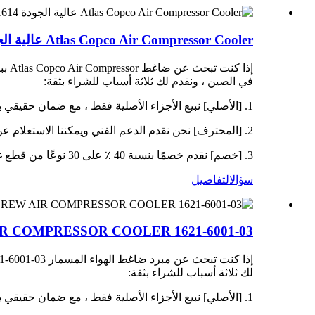
Atlas Copco Air Compressor Cooler عالية الجودة 1614-8663-08 للتسليم السريع
في الصين ، ونقدم لك ثلاثة أسباب للشراء بثقة:
1. [الأصلي] نبيع الأجزاء الأصلية فقط ، مع ضمان حقيقي بنسبة 100 ٪.
2. [المحترف] نحن نقدم الدعم الفني ويمكننا الاستعلام عن نماذج المعدات ، قوائم قطع الغيار ، المعلمات ، تواريخ التسليم ، الوزن ، الحجم ، بلد المنشأ ، رمز HS ، إلخ.
3. [خصم] نقدم خصمًا بنسبة 40 ٪ على 30 نوعًا من قطع غيار ضاغط الهواء كل أسبوع ، والسعر الشامل أقل بنسبة 10-20 ٪ من أشكال التجار أو الوسطاء الآخرين.
سؤال
التفاصيل
REW AIR COMPRESSOR COOLER 1621-6001-03
لك ثلاثة أسباب للشراء بثقة:
1. [الأصلي] نبيع الأجزاء الأصلية فقط ، مع ضمان حقيقي بنسبة 100 ٪.