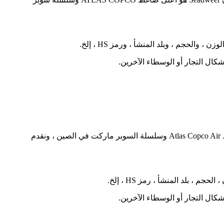
إذا كنت تبحث عن مبرد ضاغط Copco Copco Copco 1092-0050-69 للموردين الأعلى من الدرجة ، فإن Seadweer هو أعلى ضاغط Atlas Copco Air وسلسلة السوبر ماركت في الصين ، ونقدم