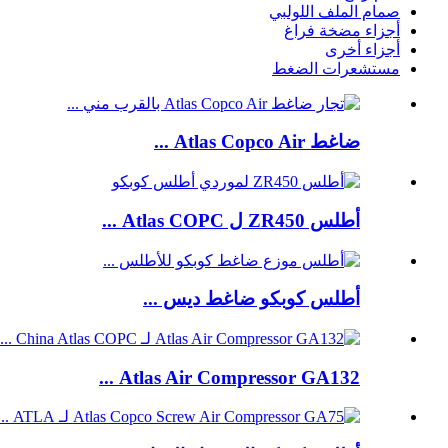
صمام الملف اللولبي
أجزاء مضخة فراغ
أجزاء أخرى
مستشعرات الضغط
ضاغط Atlas Copco Air ...
أطلس ZR450 ل Atlas COPC ...
أطلس كوبكو ضاغط ديس ...
Atlas Air Compressor GA132 ...