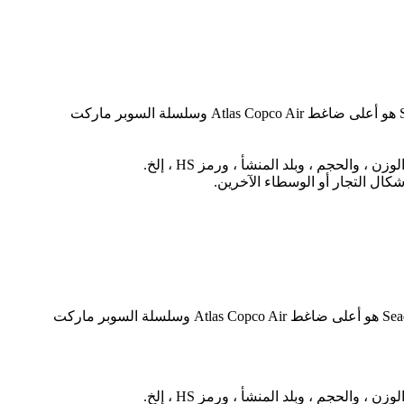
إذا كنت تبحث عن أطلس كوبو ضاغط كتيبات قطع الغيار مجموعة برودة 2906-0395-00 2906-0663-00 2906-0797-00 ، Seadweer هو أعلى ضاغط Atlas Copco Air وسلسلة السوبر ماركت
إذا كنت تبحث عن أطلس Copco Screw Air Compressor Parts أعلى طقم تبريد الجودة 2906-0663-00 2906-0797-00 ، فإن Seadweer هو أعلى ضاغط Atlas Copco Air وسلسلة السوبر ماركت