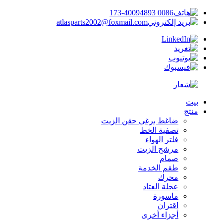
0086 173-40094893
atlasparts2002@foxmail.com
بيت
منتج
ضاغط برغي حقن الزيت
تصفية الخط
فلتر الهواء
مرشح الزيت
صمام
طقم الخدمة
محرك
عجلة العتاد
ماسورة
اقتران
أجزاء أخرى