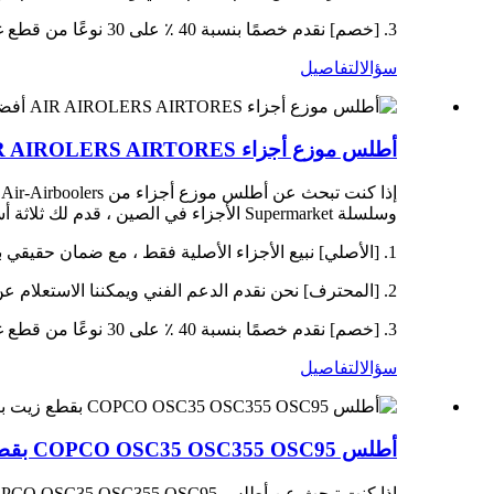
3. [خصم] نقدم خصمًا بنسبة 40 ٪ على 30 نوعًا من قطع غيار ضاغط الهواء كل أسبوع ، والسعر الشامل أقل بنسبة 10-20 ٪ من أشكال التجار أو الوسطاء الآخرين.
سؤال
التفاصيل
أطلس موزع أجزاء AIR AIROLERS AIRTORES أفضل مورد في الصين 1614-0001-69 1092-5710-00 1621-4906-18
وسلسلة Supermarket الأجزاء في الصين ، قدم لك ثلاثة أسباب للشراء بثقة:
1. [الأصلي] نبيع الأجزاء الأصلية فقط ، مع ضمان حقيقي بنسبة 100 ٪.
2. [المحترف] نحن نقدم الدعم الفني ويمكننا الاستعلام عن نماذج المعدات ، وقوائم قطع الغيار ، والمعلمات ، وتواريخ التسليم ، والوزن ، والحجم ، وبلد المنشأ ، ورمز HS ، إلخ.
3. [خصم] نقدم خصمًا بنسبة 40 ٪ على 30 نوعًا من قطع غيار ضاغط الهواء كل أسبوع ، والسعر الشامل أقل بنسبة 10-20 ٪ من أشكال التجار أو الوسطاء الآخرين.
سؤال
التفاصيل
أطلس COPCO OSC35 OSC355 OSC95 بقطع زيت برودة أعلى الموزع الصيني 1621-6001-02 1621-6001-03