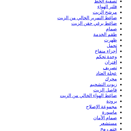
تصفية الخط
فلتر الهواء
مرشح الزيت
ضاغط التمرير الخالي من الزيت
ضاغط برغي حقن الزيت
صمام
طقم الخدمة
ظهرت
تحمل
أجزاء منفاخ
وحدة تحكم
اقتران
تصريف
عجلة العتاد
محرك
زيوت التشحيم
فاصل الزيت
ضاغط الهواء الخالي من الزيت
برودة
مجموعة الإصلاح
ماسورة
صمام الأمان
مستشعر
ختم رمح