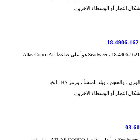
إذا كنت تبحث عن أطلس موزع أجزاء من Atlas Air Air-Airboolers أفضل مورد الأسعار في الصين 1614-0001-69 1092-5710-00 1621-4906-18 ، Seadweer هو أعلى ضاغط Atlas Copco Air
إذا كنت تبحث عن أطلس COPCO OSC35 OSC355 OSC95 بقطع زيت ، أعلى موزع صيني ، 1621-6001-02 1621-6001-03 ، فإن Seadweer هو أعلى ضاغط ATLAS COPCO وسلسلة سوبر