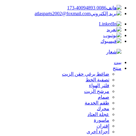
0086 173-40094893
atlasparts2002@foxmail.com
بيت
منتج
ضاغط برغي حقن الزيت
تصفية الخط
فلتر الهواء
مرشح الزيت
صمام
طقم الخدمة
محرك
عجلة العتاد
ماسورة
اقتران
أجزاء أخرى