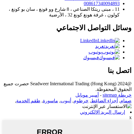
008617340094893
11 ، مبنى ريتكا الصناعي ، 8 شارع وو فونغ ، سان بو كونغ ،
كولون ، غرفة هونغ كونغ 32 ، الأرضية
وسائل التواصل الاجتماعي
LinkedIn
تغريد
يوتيوب
فيسبوك
اتصل بنا
@2024 Seadweer International Trading (Hong Kong) حصرت جميع
الحقوق المحفوظة.
خريطة sitemap
-
أمبير موبايل
صمام
,
أجزاء الضاغط
,
خرطوم
,
أنبوب
,
ماسورة
,
طقم الخدمة
,
إرسال البريد الإلكتروني
x