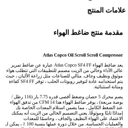
علامات المنتج
مقدمة منتج ضاغط الهواء
Atlas Copco Oil Scroll Scroll Compressor
يعد ضاغط الهواء Atlas Copco SF4 FF عبارة عن ضاغط تمرير
عالي الأداء وخالي من الزيت مصمم للتطبيقات التي تتطلب هواء
موثوق ونظيف وجاف. مثالي للصناعات مثل زراعة الألبان ، حيث
يتم استخدامه عادة لتوفير روبوتات الحلب ، توفر SF4 FF كفاءة
ومتانة استثنائية.
يضم محرك 5 حصان وضغط أقصى قدره 7.75 بار (116 رطل /
بوصة مربعة) ، يوفر ضاغط الهواء هذا 14 CFM من تدفق الهواء
عند الضغط الكامل ، مما يضمن استلام المعدات الخاصة بك
إمدادًا ثابتًا وموثوقًا. يعني التصميم الخالي من الزيت أنه يمكنك
الاعتماد على الهواء النظيف والجاف ، وحاسمًا للمعدات
والعمليات الحساسة. من خلال دورة عملها بنسبة 100 ٪ ، يمكن لـ