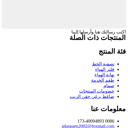
اكتب رسالتك هنا وأرسلها إلينا
المنتجات ذات الصلة
فئة المنتج
تصفية الخط
فلتر الهواء
نهاية الهواء
طقم الخدمة
صمام
خصومات المنتجات
ضاغط برغي حقن الزيت
معلومات عنا
0086 173-40094893
atlasparts2002@foxmail.com