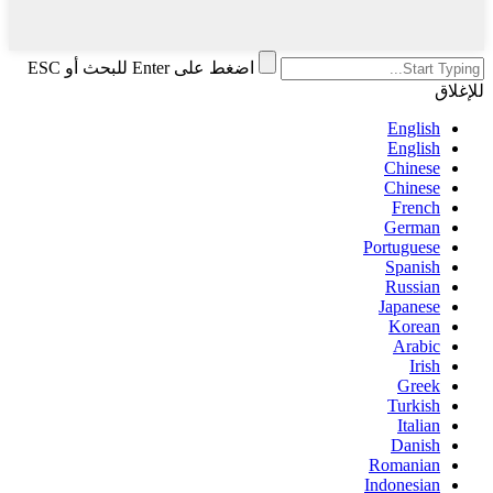
اضغط على Enter للبحث أو ESC
للإغلاق
English
English
Chinese
Chinese
French
German
Portuguese
Spanish
Russian
Japanese
Korean
Arabic
Irish
Greek
Turkish
Italian
Danish
Romanian
Indonesian